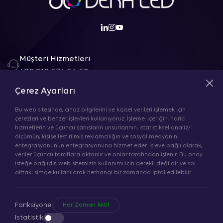
Müşteri Hizmetleri
+90 212 576 56 58
Çerez Ayarları
E-Posta
info@dekaled.com
Bu web sitesinde, cihaz bilgilerini ve kişisel verileri işlemek için
çerezleri ve benzer işlevleri kullanıyoruz. İşleme, içeriğin, harici
hizmetlerin ve üçüncü şahısların unsurlarının, istatistiksel analiz/
Adres
ölçümün, kişiselleştirilmiş reklamcılığın ve sosyal medyanın
entegrasyonunun entegrasyonuna hizmet eder. İşleve bağlı olarak,
DEKA AYDINLATMA VE OTOMASYON SİSTEMLERİ
veriler üçüncü taraflara aktarılır ve onlar tarafından işlenir. Bu onay
SANAYİ TİC LTD ŞTİ ORHANGAZİ MAH ISISO CAD
isteğe bağlıdır, web sitemizin kullanımı için gerekli değildir ve sol
FABRİKA NO: 14
alttaki simge kullanılarak herhangi bir zamanda iptal edilebilir.
ESENYURT/ İSTANBUL
Fonksiyonel
Her Zaman Aktif
İstatistik
Yol Tarifi Al