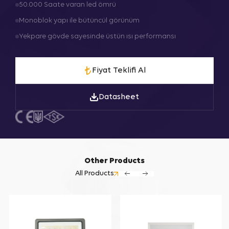
50.000 Saate varan led ömrü
Monoblok yapı ile bütüncül görünüm
Yekpare gövde sayesinde üstün ısı performansı
Fiyat Teklifi Al
Datasheet
Other Products
All Products