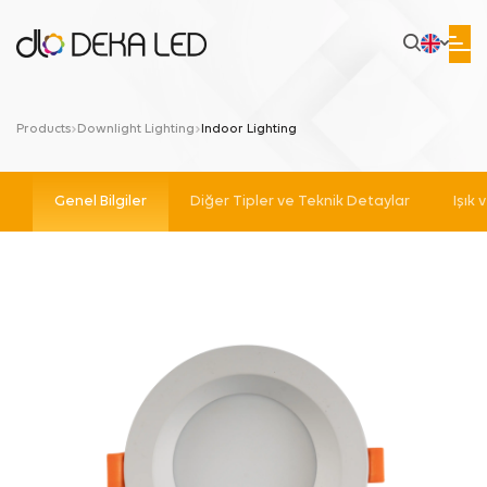
Products
Downlight Lighting
Indoor Lighting
Genel Bilgiler
Diğer Tipler ve Teknik Detaylar
Işık 