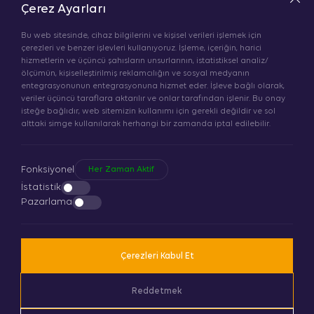
E-Mail
Çerez Ayarları
info@dekaled.com
Bu web sitesinde, cihaz bilgilerini ve kişisel verileri işlemek için
çerezleri ve benzer işlevleri kullanıyoruz. İşleme, içeriğin, harici
Adress
hizmetlerin ve üçüncü şahısların unsurlarının, istatistiksel analiz/
ölçümün, kişiselleştirilmiş reklamcılığın ve sosyal medyanın
DEKA AYDINLATMA VE OTOMASYON SİSTEMLERİ
entegrasyonunun entegrasyonuna hizmet eder. İşleve bağlı olarak,
SANAYİ TİC LTD ŞTİ ORHANGAZİ MAH ISISO CAD
veriler üçüncü taraflara aktarılır ve onlar tarafından işlenir. Bu onay
FABRİKA NO: 14
isteğe bağlıdır, web sitemizin kullanımı için gerekli değildir ve sol
alttaki simge kullanılarak herhangi bir zamanda iptal edilebilir.
ESENYURT/ İSTANBUL
Fonksiyonel
Her Zaman Aktif
Get Directions
İstatistik
Pazarlama
As
Deka LED
, we provide innovative and reliable
Çerezleri Kabul Et
lighting solutions.
Our company, known for its lighting solutions, combines years of
Reddetmek
experience with
modern designs
.