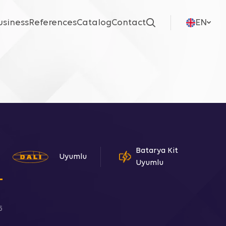
usiness
References
Catalog
Contact
EN
Batarya Kit
Uyumlu
Uyumlu
Linear Lighting
Etanj Lighting
5