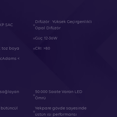
Difüzör : Yüksek Geçirgenlikli
KP SAC
Opal Difüzör
Güç: 12-36W
k toz boya
CRI: >80
McAdams <
 sağlayan
50.000 Saate Varan LED
Ömrü
ütüncül
Yekpare gövde sayesinde
üstün ısı performansı