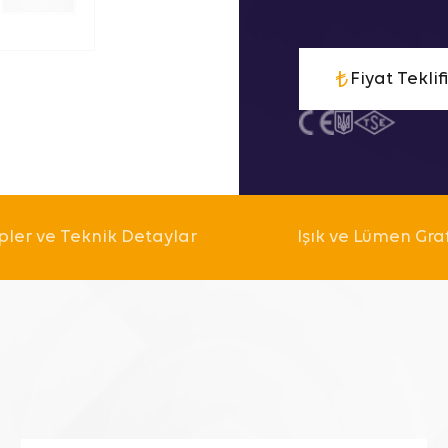
Fiyat Teklifi
pler ve Teknik Detaylar
Işık ve Lümen Gra