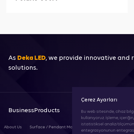
As
Deka LED
, we provide innovative and r
solutions.
Çerez Ayarları
Business
Products
Bu web sitesinde, cihaz bilgil
kullanıyoruz. İşleme, içeriği
istatistiksel analiz/ölçümün
About Us
Surface / Pendant Mounted
Recessed Mo
entegrasyonunun entegrasyo