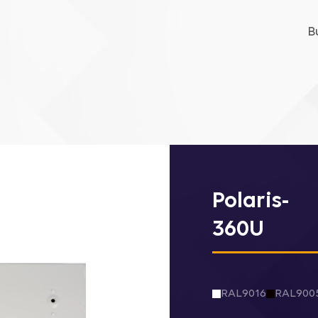
B
ghting
Outdoor Lighting
Industrial Lighting
Polaris-
360U
endant
Recessed Mounted
Downlight Lighting
RAL9016
RAL900