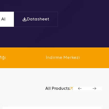
 Al
Datasheet
fiği
İndirme Merkezi
All Products