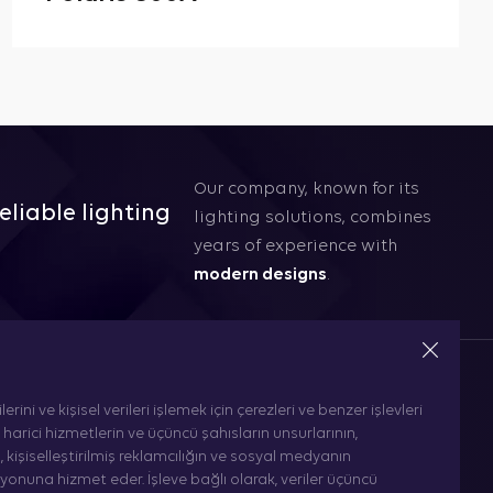
Our company, known for its
eliable lighting
lighting solutions, combines
years of experience with
modern designs
.
erini ve kişisel verileri işlemek için çerezleri ve benzer işlevleri
n, harici hizmetlerin ve üçüncü şahısların unsurlarının,
, kişiselleştirilmiş reklamcılığın ve sosyal medyanın
unted
Downlight Lighting
nuna hizmet eder. İşleve bağlı olarak, veriler üçüncü