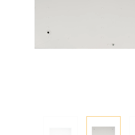
Decorative 
Product Category