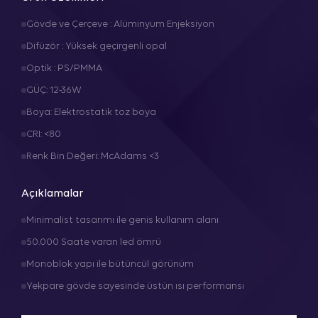
Gövde ve Çerçeve : Alüminyum Enjeksiyon
Difüzör : Yüksek geçirgenli opal
Optik : PS/PMMA
GÜÇ: 12-36W
Boya: Elektrostatik toz boya
CRI: <80
Renk Bin Değeri: McAdams <3
Açıklamalar
Minimalist tasarımı ile genis kullanım alanı
50.000 Saate varan led ömrü
Monoblok yapı ile bütüncül görünüm
Yekpare gövde sayesinde üstün ısı performansı