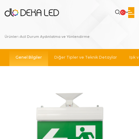
Ürünler
Acil Durum Aydınlatma ve Yönlendirme
Genel Bilgiler
Diğer Tipler ve Teknik Detaylar
Işık 