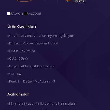
Uyumlu
RAL9016
RAL9005
Ürün Özellikleri
Gövde ve Çerçeve : Alüminyum Enjeksiyon
Difüzör : Yüksek geçirgenli opal
Optik : PS/PMMA
GÜÇ: 12-36W
Boya: Elektrostatik toz boya
CRI: <80
Renk Bin Değeri: McAdams <3
Açıklamalar
Minimalist tasarımı ile genis kullanım alanı