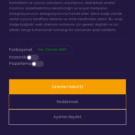
hizmetlerin ve üçüncü şahısların unsurlarının, istatistiksel analiz/
Adres
ölçümün, kişiselleştirilmiş reklamcılığın ve sosyal medyanın
entegrasyonunun entegrasyonuna hizmet eder. İşleve bağlı olarak,
DEKA AYDINLATMA VE OTOMASYON SİSTEMLERİ
veriler üçüncü taraflara aktarılır ve onlar tarafından işlenir. Bu onay
SANAYİ TİC LTD ŞTİ ORHANGAZİ MAH ISISO CAD
isteğe bağlıdır, web sitemizin kullanımı için gerekli değildir ve sol
FABRİKA NO: 14
alttaki simge kullanılarak herhangi bir zamanda iptal edilebilir.
ESENYURT/ İSTANBUL
Fonksiyonel
Her Zaman Aktif
İstatistik
Yol Tarifi Al
Pazarlama
Çerezleri Kabul Et
Deka LED
olarak, aydınlatmada yenilikçi ve
güvenilir çözümler sunuyoruz.
Reddetmek
Aydınlatma çözümleriyle tanınan firmamız, yılların getirdiği
deneyimi
modern tasarımlarla
birleştiriyor.
Ayarları Kaydet
KVKK Politikası
Gizlilik Sözleşmesi