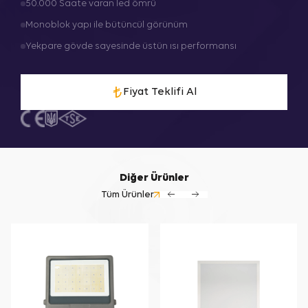
50.000 Saate varan led ömrü
Monoblok yapı ile bütüncül görünüm
Yekpare gövde sayesinde üstün ısı performansı
Fiyat Teklifi Al
Diğer Ürünler
Tüm Ürünler