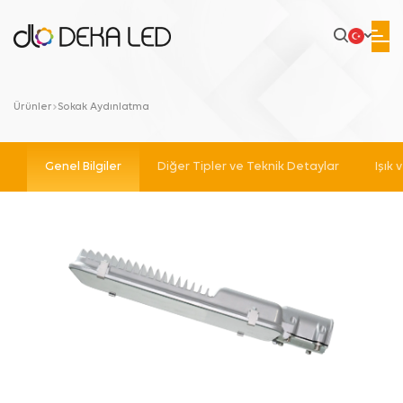
Ürünler
Sokak Aydınlatma
Genel Bilgiler
Diğer Tipler ve Teknik Detaylar
Işık 