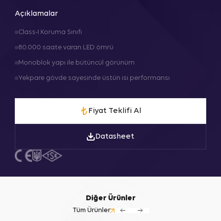
Açıklamalar
Class-I Koruma Sınıfı
80.000 saate varan LED ömrü
Monoblok yapı ile bütüncül görünüm
Yekpare gövde sayesinde üstün ısı performansı
Fiyat Teklifi Al
Datasheet
Diğer Ürünler
Tüm Ürünler