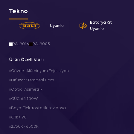
Tekno
Batarya Kit
Uyumlu
Uyumlu
RAL9016
RAL9005
Ürün Özellikleri
Gövde : Alüminyum Enjeksiyon
Difüzör : Temperil Cam
Optik : Asimetrik
GÜÇ: 65-100W
Boya: Elektrostatik toz boya
CRI: > 90
2.750K - 6500K