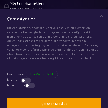
Müşteri Hizmetleri
+90 212 576 56 58
Çerez Ayarları
E-Posta
info@dekaled.com
Bu web sitesinde, cihaz bilgilerini ve kişisel verileri işlemek için
çerezleri ve benzer işlevleri kullanıyoruz. İşleme, içeriğin, harici
hizmetlerin ve üçüncü şahısların unsurlarının, istatistiksel analiz/
ölçümün, kişiselleştirilmiş reklamcılığın ve sosyal medyanın
Adres
entegrasyonunun entegrasyonuna hizmet eder. İşleve bağlı olarak,
DEKA AYDINLATMA VE OTOMASYON SİSTEMLERİ
veriler üçüncü taraflara aktarılır ve onlar tarafından işlenir. Bu onay
SANAYİ TİC LTD ŞTİ ORHANGAZİ MAH ISISO CAD
isteğe bağlıdır, web sitemizin kullanımı için gerekli değildir ve sol
alttaki simge kullanılarak herhangi bir zamanda iptal edilebilir.
FABRİKA NO: 14
ESENYURT/ İSTANBUL
Fonksiyonel
Her Zaman Aktif
İstatistik
Yol Tarifi Al
Pazarlama
Çerezleri Kabul Et
Deka LED
olarak, aydınlatmada yenilikçi ve